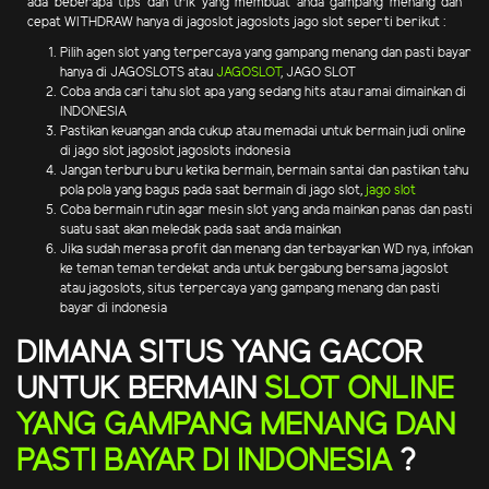
ada beberapa tips dan trik yang membuat anda gampang menang dan
cepat WITHDRAW hanya di jagoslot jagoslots jago slot seperti berikut :
Pilih agen slot yang terpercaya yang gampang menang dan pasti bayar
hanya di JAGOSLOTS atau
JAGOSLOT
, JAGO SLOT
Coba anda cari tahu slot apa yang sedang hits atau ramai dimainkan di
INDONESIA
Pastikan keuangan anda cukup atau memadai untuk bermain judi online
di jago slot jagoslot jagoslots indonesia
Jangan terburu buru ketika bermain, bermain santai dan pastikan tahu
pola pola yang bagus pada saat bermain di jago slot,
jago slot
Coba bermain rutin agar mesin slot yang anda mainkan panas dan pasti
suatu saat akan meledak pada saat anda mainkan
Jika sudah merasa profit dan menang dan terbayarkan WD nya, infokan
ke teman teman terdekat anda untuk bergabung bersama jagoslot
atau jagoslots, situs terpercaya yang gampang menang dan pasti
bayar di indonesia
DIMANA SITUS YANG GACOR
UNTUK BERMAIN
SLOT ONLINE
YANG GAMPANG MENANG DAN
PASTI BAYAR DI INDONESIA
?