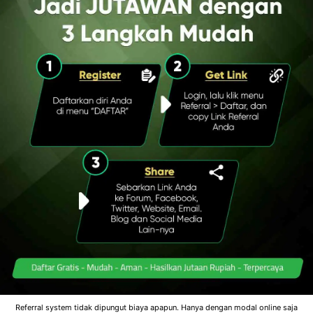
Referral system tidak dipungut biaya apapun. Hanya dengan modal online saja