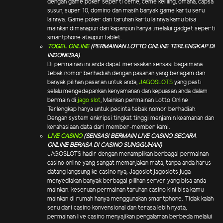
dengan game poker seperti ceme, ceme keliling, omaha, capsa
susun, super 10, domino dan masih banyak game kartu seru
lainnya. Game poker dan taruhan kartu lainnya kamu bisa
mainkan dimanapun dan kapanpun hanya .melalui gadget seperti
smartphone ataupun tablet.
TOGEL ONLINE
(PERMAINAN LOTTO ONLINE TERLENGKAP DI
INDONESIA)
Di permainan ini anda dapat merasakan sensasi bagaimana
tebak nomor berhadiah dengan pasaran yang beragam dan
banyak pilihan pasaran untuk anda,
JAGOSLOTS
yang pasti
selalu mengedepankan kenyamanan dan kepuasan anda dalam
bermain di
jago slot
, Mainkan permainan Lotto Online
Terlengkap hanya untuk pecinta tebak nomor berhadiah.
Dengan system enkripsi tingkat tinggi menjamin keamanan dan
kerahasiaan data dari member-member kami.
LIVE CASINO
(SENSASI BERMAIN LIVE CASINO SECARA
ONLINE BERASA DI CASINO SUNGGUHAN)
JAGOSLOTS hadir dengan menampilkan berbagai permainan
casino online yang sangat memanjakan mata, tanpa anda harus
datang langsung ke casino nya, Jagoslot jagoslots juga
menyediakan banyak berbagai pilihan server yang bisa anda
mainkan. keseruan permainan taruhan casino kini bisa kamu
mainkan di rumah hanya menggunakan smartphone. Tidak kalah
seru dari casino konvensional dan terasa lebih nyata,
permainan live casino menyajikan pengalaman berbeda melalui