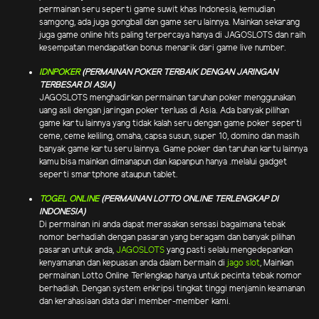
permainan seru seperti game suwit khas Indonesia, kemudian
samgong, ada juga gongball dan game seru lainnya. Mainkan sekarang
juga game online hits paling terpercaya hanya di JAGOSLOTS dan raih
kesempatan mendapatkan bonus menarik dari game live number.
IDNPOKER
(PERMAINAN POKER TERBAIK DENGAN JARINGAN
TERBESAR DI ASIA)
JAGOSLOTS menghadirkan permainan taruhan poker menggunakan
uang asli dengan jaringan poker terluas di Asia. Ada banyak pilihan
game kartu lainnya yang tidak kalah seru dengan game poker seperti
ceme, ceme keliling, omaha, capsa susun, super 10, domino dan masih
banyak game kartu seru lainnya. Game poker dan taruhan kartu lainnya
kamu bisa mainkan dimanapun dan kapanpun hanya .melalui gadget
seperti smartphone ataupun tablet.
TOGEL ONLINE
(PERMAINAN LOTTO ONLINE TERLENGKAP DI
INDONESIA)
Di permainan ini anda dapat merasakan sensasi bagaimana tebak
nomor berhadiah dengan pasaran yang beragam dan banyak pilihan
pasaran untuk anda,
JAGOSLOTS
yang pasti selalu mengedepankan
kenyamanan dan kepuasan anda dalam bermain di
jago slot
, Mainkan
permainan Lotto Online Terlengkap hanya untuk pecinta tebak nomor
berhadiah. Dengan system enkripsi tingkat tinggi menjamin keamanan
dan kerahasiaan data dari member-member kami.