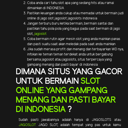
Coba anda cari tahu slot apa yang sedang hits atau ramai
dimainkan di INDONESIA
Pastikan keuangan anda cukup atau memadai untuk bermain judi
online di jago slot jagoslot jagoslots indonesia
Jangan terburu buru ketika bermain, bermain santai dan
pastikan tahu pola pola yang bagus pada saat bermain di jago
slot,
jagoslot
Coba bermain rutin agar mesin slot yang anda mainkan panas
dan pasti suatu saat akan meledak pada saat anda mainkan
Jika sudah merasa profit dan menang dan terbayarkan WD nya,
infokan ke teman teman terdekat anda untuk bergabung
bersama jagoslot atau jagoslots, situs terpercaya yang
gampang menang dan pasti bayar di indonesia
DIMANA SITUS YANG GACOR
UNTUK BERMAIN
SLOT
ONLINE YANG GAMPANG
MENANG DAN PASTI BAYAR
DI INDONESIA
?
Sudah pasti jawabannya adalah hanya di JAGOSLOTS atau
JAGOSLOT
JAGO SLOT, adalah tempat yang pas untuk kamu