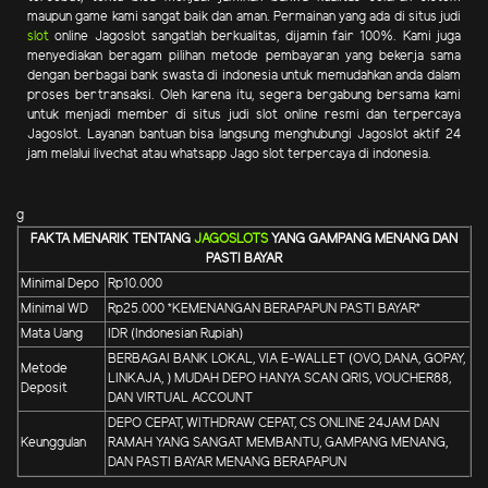
maupun game kami sangat baik dan aman. Permainan yang ada di situs judi
slot
online Jagoslot sangatlah berkualitas, dijamin fair 100%. Kami juga
menyediakan beragam pilihan metode pembayaran yang bekerja sama
dengan berbagai bank swasta di indonesia untuk memudahkan anda dalam
proses bertransaksi. Oleh karena itu, segera bergabung bersama kami
untuk menjadi member di situs judi slot online resmi dan terpercaya
Jagoslot. Layanan bantuan bisa langsung menghubungi Jagoslot aktif 24
jam melalui livechat atau whatsapp Jago slot terpercaya di indonesia.
g
FAKTA MENARIK TENTANG
JAGOSLOTS
YANG GAMPANG MENANG DAN
PASTI BAYAR
Minimal Depo
Rp10.000
Minimal WD
Rp25.000 *KEMENANGAN BERAPAPUN PASTI BAYAR*
Mata Uang
IDR (Indonesian Rupiah)
BERBAGAI BANK LOKAL, VIA E-WALLET (OVO, DANA, GOPAY,
Metode
LINKAJA, ) MUDAH DEPO HANYA SCAN QRIS, VOUCHER88,
Deposit
DAN VIRTUAL ACCOUNT
DEPO CEPAT, WITHDRAW CEPAT, CS ONLINE 24JAM DAN
Keunggulan
RAMAH YANG SANGAT MEMBANTU, GAMPANG MENANG,
DAN PASTI BAYAR MENANG BERAPAPUN