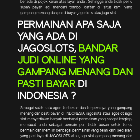
berada di pojok kanan atas layar anda . Sehingga anda tidak perlu
susah payah lagi mencari tombol daftar di situs kami yang
gampang menang dan pasti bayar jagoslots atau jago slot.
PERMAINAN APA SAJA
YANG ADA DI
JAGOSLOTS,
BANDAR
JUDI ONLINE YANG
GAMPANG MENANG DAN
PASTI BAYAR
DI
INDONESIA ?
Sebagai salah satu agen terbesar dan terpercaya yang gampang
menang dan pasti bayar di INDONESIA, jagoslots atau jagoslot jago
slot menyediakan banyak berbagai permainan yang sangat lengkap,
membuat anda sebagai pemain pun tidak bosan untuk terus
bermain dan memilih berbagai permainan yang telah kami sediakan,
yang pastinya di JAGOSLOTS atau jago slot gampang menang dan