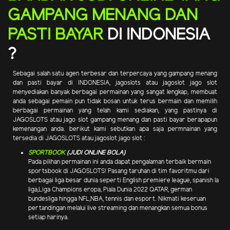
GAMPANG MENANG DAN
PASTI BAYAR
DI INDONESIA
?
Sebagai salah satu agen terbesar dan terpercaya yang gampang menang
dan pasti bayar di INDONESIA, jagoslots atau jagoslot jago slot
menyediakan banyak berbagai permainan yang sangat lengkap, membuat
anda sebagai pemain pun tidak bosan untuk terus bermain dan memilih
berbagai permainan yang telah kami sediakan, yang pastinya di
JAGOSLOTS atau jago slot gampang menang dan pasti bayar berapapun
kemenangan anda. berikut kami sebutkan apa saja permnainan yang
tersedia di JAGOSLOTS atau jagoslot jago slot :
SPORTBOOK
(JUDI ONLINE BOLA)
Pada pilihan permainan ini anda dapat pengalaman terbaik bermain
sportsbook di JAGOSLOTS! Pasang taruhan di tim favoritmu dari
berbagai liga besar dunia seperti English premiere league, spanish la
liga,Liga Champions eropa, Piala Dunia 2022 QATAR, german
bundesliga hingga NFL,NBA, tennis dan esport. Nikmati keseruan
pertandingan melalui live streaming dan menangkan semua bonus
setiap harinya.