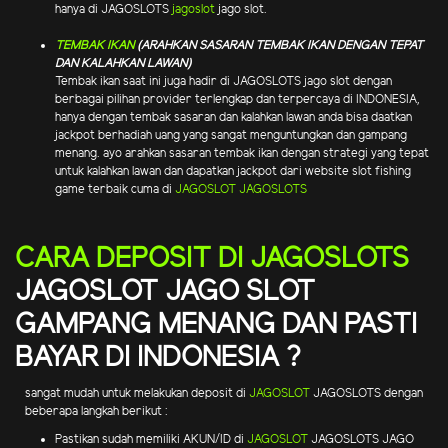
hanya di JAGOSLOTS
jagoslot
jago slot.
TEMBAK IKAN
(ARAHKAN SASARAN TEMBAK IKAN DENGAN TEPAT
DAN KALAHKAN LAWAN)
Tembak ikan saat ini juga hadir di JAGOSLOTS jago slot dengan
berbagai pilihan provider terlengkap dan terpercaya di INDONESIA,
hanya dengan tembak sasaran dan kalahkan lawan anda bisa daatkan
jackpot berhadiah uang yang sangat menguntungkan dan gampang
menang. ayo arahkan sasaran tembak ikan dengan strategi yang tepat
untuk kalahkan lawan dan dapatkan jackpot dari website slot fishing
game terbaik cuma di
JAGOSLOT
JAGOSLOTS
CARA DEPOSIT DI JAGOSLOTS
JAGOSLOT JAGO SLOT
GAMPANG MENANG DAN PASTI
BAYAR DI INDONESIA ?
sangat mudah untuk melakukan deposit di
JAGOSLOT
JAGOSLOTS dengan
beberapa langkah berikut :
Pastikan sudah memiliki AKUN/ID di
JAGOSLOT
JAGOSLOTS JAGO