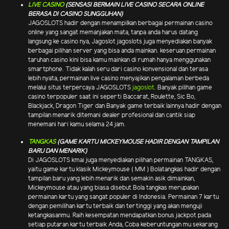
LIVE CASINO
(SENSASI BERMAIN LIVE CASINO SECARA ONLINE
BERASA DI CASINO SUNGGUHAN)
JAGOSLOTS hadir dengan menampilkan berbagai permainan casino
online yang sangat memanjakan mata, tanpa anda harus datang
langsung ke casino nya, Jagoslot jagoslots juga menyediakan banyak
berbagai pilihan server yang bisa anda mainkan. keseruan permainan
taruhan casino kini bisa kamu mainkan di rumah hanya menggunakan
smartphone. Tidak kalah seru dari casino konvensional dan terasa
lebih nyata, permainan live casino menyajikan pengalaman berbeda
melalui situs terpercaya JAGOSLOTS
jagoslot
. Banyak pilihan game
casino terpopuler saat ini seperti Baccarat, Roulette, Sic Bo,
Blackjack, Dragon Tiger dan Banyak game terbaik lainnya hadir dengan
tampilan menarik ditemani dealer profesional dan cantik siap
menemani hari kamu selama 24 jam.
TANGKAS
(GAME KARTU MICKEYMOUSE HADIR DENGAN TAMPILAN
BARU DAN MENARIK)
Di JAGOSLOTS kmai juga menyediakan pilihan permainan TANGKAS,
yaitu game kartu klasik Mickeymouse ( MM ) Bolatangkas hadir dengan
tampilan baru yang lebih menarik dan semakin asik dimainkan,
Mickeymouse atau yang biasa disebut Bola tangkas merupakan
permainan kartu yang sangat populer di Indonesia. Permainan 7 kartu
dengan pemilihan kartu terbaik dan tertinggi yang akan menguji
ketangkasanmu. Raih kesempatan mendapatkan bonus jackpot pada
setiap putaran kartu terbaik Anda, Coba keberuntungan mu sekarang