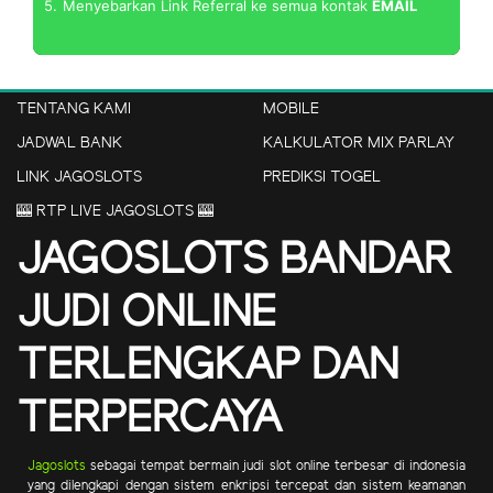
5.
Menyebarkan Link Referral ke semua kontak
EMAIL
TENTANG KAMI
MOBILE
JADWAL BANK
KALKULATOR MIX PARLAY
LINK JAGOSLOTS
PREDIKSI TOGEL
🎰 RTP LIVE JAGOSLOTS 🎰
JAGOSLOTS BANDAR
JUDI ONLINE
TERLENGKAP DAN
TERPERCAYA
Jagoslots
sebagai tempat bermain judi slot online terbesar di indonesia
yang dilengkapi dengan sistem enkripsi tercepat dan sistem keamanan