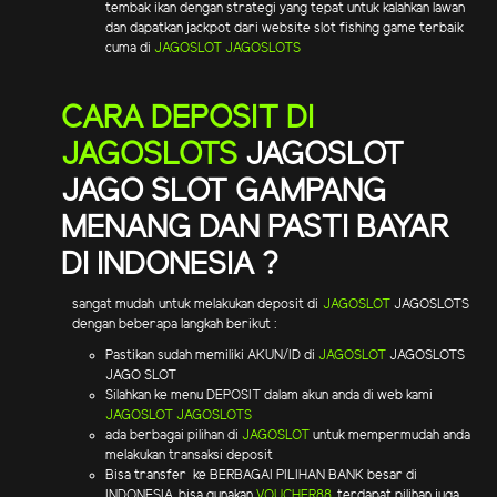
tembak ikan dengan strategi yang tepat untuk kalahkan lawan
dan dapatkan jackpot dari website slot fishing game terbaik
cuma di
JAGOSLOT
JAGOSLOTS
CARA DEPOSIT DI
JAGOSLOTS
JAGOSLOT
JAGO SLOT GAMPANG
MENANG DAN PASTI BAYAR
DI INDONESIA ?
sangat mudah untuk melakukan deposit di
JAGOSLOT
JAGOSLOTS
dengan beberapa langkah berikut :
Pastikan sudah memiliki AKUN/ID di
JAGOSLOT
JAGOSLOTS
JAGO SLOT
Silahkan ke menu DEPOSIT dalam akun anda di web kami
JAGOSLOT
JAGOSLOTS
ada berbagai pilihan di
JAGOSLOT
untuk mempermudah anda
melakukan transaksi deposit
Bisa transfer ke BERBAGAI PILIHAN BANK besar di
INDONESIA, bisa gunakan
VOUCHER88
, terdapat pilihan juga