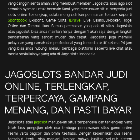
yang canggih serta aman yang membuat member Jagoslots atau jago slot
semakin nyaman untuk bermain.Kami yang merupakan situs penyedia judi
slots online terlengkap, selalu menghadirkan permainan terbaik seperti
Sportbook
, E-sport, Game Slots,
IDNlive
, Live Casino,IDNpoker, Togel
Online dan Tembak Ikan. Semua permainan yang ada di situs Jagoslots
atau jagoslot bisa anda mainkan hanya dengan 1 akun saja dengan langkah
pendaftaran yang sangat mudah dan cepat. Jagoslots juga memiliki
pelayanan yang ramah dan profesional yang tersedia aktif selama 24 jam
yang bisa anda hubungi melalui berbagai platform seperti live chat atau
media sosial lainnya yang ada di Jago slots indonesia.
JAGOSLOTS BANDAR JUDI
ONLINE, TERLENGKAP,
TERPERCAYA, GAMPANG
MENANG, DAN PASTI BAYAR
Jagoslots atau
jagoslot
merupakan situs terpercaya dan terlengkap yang
telah lulus pengujian oleh dua lembaga pengawasan situs game online
resmi yaitu pagcor dan bmm testlabs. Dengan kepemilikan dua lisensi
tersebut, tentu bisa menjadi jaminan bahwa kualitas seluruh sistem