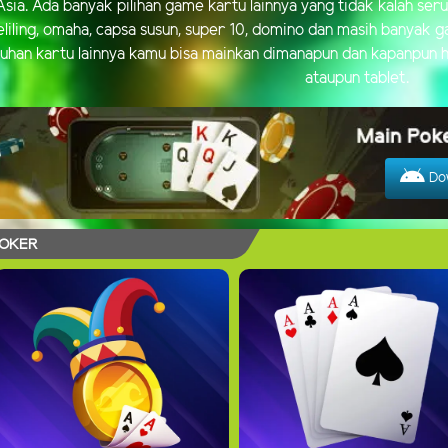
Asia. Ada banyak pilihan game kartu lainnya yang tidak kalah s
eliling, omaha, capsa susun, super 10, domino dan masih banyak 
ruhan kartu lainnya kamu bisa mainkan dimanapun dan kapanpun 
ataupun tablet.
Dow
OKER