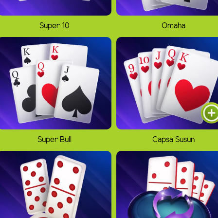
Super 10
Omaha
Super Bull
Capsa Susun