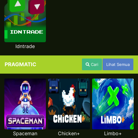
Idntrade
PRAGMATIC
Cari
Lihat Semua
Spaceman
Chicken+
Limbo+