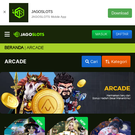
×
JAGOSLOTS
Download
JAGOSLOTS Mobile App
MASUK
DAFTAR
ARCADE
BERANDA
ARCADE
Cari
Kategori
NEW
NEW