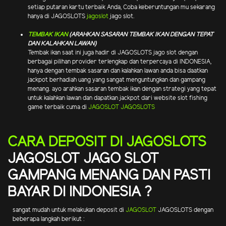
setiap putaran kartu terbaik Anda, Coba keberuntungan mu sekarang
hanya di JAGOSLOTS
jagoslot
jago slot.
TEMBAK IKAN
(ARAHKAN SASARAN TEMBAK IKAN DENGAN TEPAT
DAN KALAHKAN LAWAN)
Tembak ikan saat ini juga hadir di JAGOSLOTS jago slot dengan
berbagai pilihan provider terlengkap dan terpercaya di INDONESIA,
hanya dengan tembak sasaran dan kalahkan lawan anda bisa daatkan
jackpot berhadiah uang yang sangat menguntungkan dan gampang
menang. ayo arahkan sasaran tembak ikan dengan strategi yang tepat
untuk kalahkan lawan dan dapatkan jackpot dari website slot fishing
game terbaik cuma di
JAGOSLOT
JAGOSLOTS
CARA DEPOSIT DI JAGOSLOTS
JAGOSLOT JAGO SLOT
GAMPANG MENANG DAN PASTI
BAYAR DI INDONESIA ?
sangat mudah untuk melakukan deposit di
JAGOSLOT
JAGOSLOTS dengan
beberapa langkah berikut :