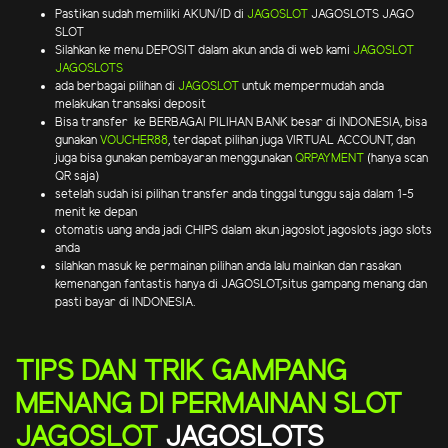
Pastikan sudah memiliki AKUN/ID di
JAGOSLOT
JAGOSLOTS JAGO
SLOT
Silahkan ke menu DEPOSIT dalam akun anda di web kami
JAGOSLOT
JAGOSLOTS
ada berbagai pilihan di
JAGOSLOT
untuk mempermudah anda
melakukan transaksi deposit
Bisa transfer ke BERBAGAI PILIHAN BANK besar di INDONESIA, bisa
gunakan
VOUCHER88
, terdapat pilihan juga VIRTUAL ACCOUNT, dan
juga bisa gunakan pembayaran menggunakan
QRPAYMENT
(hanya scan
QR saja)
setelah sudah isi pilihan transfer anda tinggal tunggu saja dalam 1-5
menit ke depan
otomatis uang anda jadi CHIPS dalam akun jagoslot jagoslots jago slots
anda
silahkan masuk ke permainan pilihan anda lalu mainkan dan rasakan
kemenangan fantastis hanya di JAGOSLOT,situs gampang menang dan
pasti bayar di INDONESIA.
TIPS DAN TRIK GAMPANG
MENANG DI PERMAINAN SLOT
JAGOSLOT
JAGOSLOTS