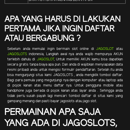
APA YANG HARUS DI LAKUKAN
PERTAMA JIKA INGIN DAFTAR
ATAU BERGABUNG ?
Sebelum anda memulai ingin bermain slot online di
JAGOSLOT
atau
JAGOSLOTS
indonesia, Langkah awal nya anda wajib mempunya AKUN
terlebih dahulu di
JAGOSLOT
, Untuk memiliki AKUN kamu bisa dapatkan
secara gratis tanpa biaya apa pun. Dan anda di wajibkan menyiapakan data
resmi pribadi anda untuk mengisi formulir pendaftaran. Setelah itu anda
bisa mengunjungi situs kami JAGOSLOTS , anda mengklik tombol daftar.
Bagi para pemula yang megunjungi nya dengan komputer atau laptop ada
di pojok kanan atas menu daftar nya. Untuk pengguna mobile atau
handphone juga berada di pojok kanan atas layar anda . Sehingga anda
tidak perlu susah payah lagi mencari tombol daftar di situs kami yang
gampang menang dan pasti bayar jagoslots atau jago slot.
PERMAINAN APA SAJA
YANG ADA DI JAGOSLOTS,