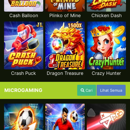
Cash Balloon
Plinko of Mine
Chicken Dash
Crash Puck
Dragon Treasure
Crazy Hunter
MICROGAMING
Cari
Lihat Semua