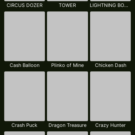
CIRCUS DOZER
TOWER
LIGHTNING BOMB
Cash Balloon
Plinko of Mine
Chicken Dash
Crash Puck
Dragon Treasure
Crazy Hunter