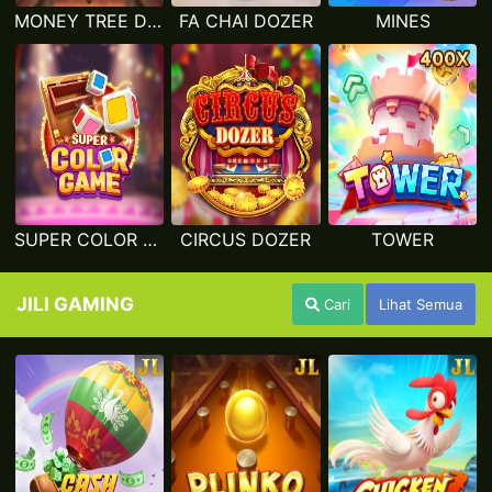
MONEY TREE DOZER
FA CHAI DOZER
MINES
SUPER COLOR GAME
CIRCUS DOZER
TOWER
JILI GAMING
Cari
Lihat Semua