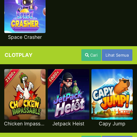
Space Crasher
CLOTPLAY
Cari
Lihat Semua
Chicken Impassable
Jetpack Heist
Capy Jump