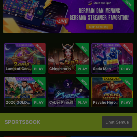
NEW
PROMO
PROMO
NEW
Lamp of Cornucopia
Chinchirorin
Soda Man
PLAY
PLAY
PLAY
NEW
NEW
NEW
2026 GOLDEN GOAL RUSH
Cyber Pinball
Psycho Heroes
PLAY
PLAY
PLAY
SPORTSBOOK
Lihat Semua