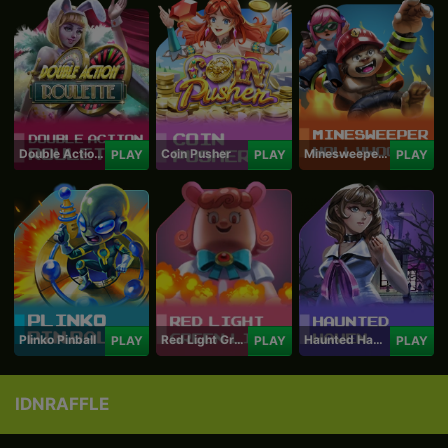
Double Action Roulette
Coin Pusher
Minesweeper Hollywood
PLAY
PLAY
PLAY
Plinko Pinball
Red Light Green Light
Haunted Haven
PLAY
PLAY
PLAY
IDNRAFFLE