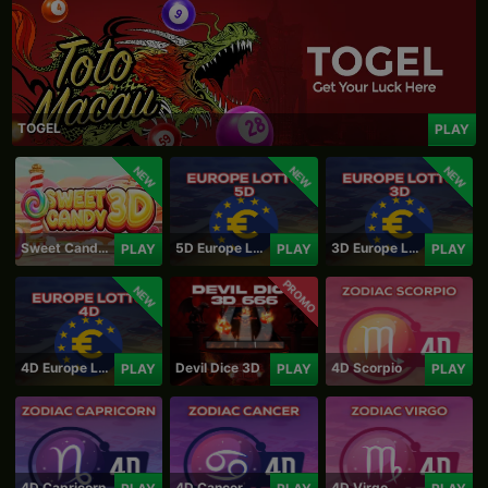
TOGEL
PLAY
NEW
NEW
NEW
Sweet Candy 3D
5D Europe Lotto
3D Europe Lotto
PLAY
PLAY
PLAY
PROMO
NEW
4D Europe Lotto
Devil Dice 3D
4D Scorpio
PLAY
PLAY
PLAY
4D Capricorn
4D Cancer
4D Virgo