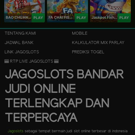
BAO CHUAN FISHING
FA CHAI FISHING
Jackpot Fishing Jili
PLAY
PLAY
PLAY
TENTANG KAMI
MOBILE
JADWAL BANK
KALKULATOR MIX PARLAY
LINK JAGOSLOTS
PREDIKSI TOGEL
🎰 RTP LIVE JAGOSLOTS 🎰
JAGOSLOTS BANDAR
JUDI ONLINE
TERLENGKAP DAN
TERPERCAYA
Jagoslots
sebagai tempat bermain judi slot online terbesar di indonesia