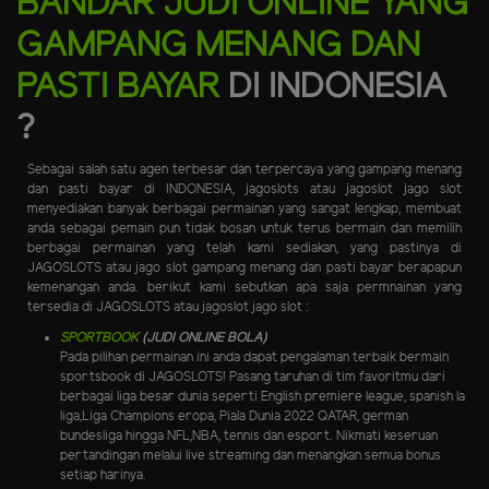
BANDAR JUDI ONLINE YANG
GAMPANG MENANG DAN
PASTI BAYAR
DI INDONESIA
?
Sebagai salah satu agen terbesar dan terpercaya yang gampang menang
dan pasti bayar di INDONESIA, jagoslots atau jagoslot jago slot
menyediakan banyak berbagai permainan yang sangat lengkap, membuat
anda sebagai pemain pun tidak bosan untuk terus bermain dan memilih
berbagai permainan yang telah kami sediakan, yang pastinya di
JAGOSLOTS atau jago slot gampang menang dan pasti bayar berapapun
kemenangan anda. berikut kami sebutkan apa saja permnainan yang
tersedia di JAGOSLOTS atau jagoslot jago slot :
SPORTBOOK
(JUDI ONLINE BOLA)
Pada pilihan permainan ini anda dapat pengalaman terbaik bermain
sportsbook di JAGOSLOTS! Pasang taruhan di tim favoritmu dari
berbagai liga besar dunia seperti English premiere league, spanish la
liga,Liga Champions eropa, Piala Dunia 2022 QATAR, german
bundesliga hingga NFL,NBA, tennis dan esport. Nikmati keseruan
pertandingan melalui live streaming dan menangkan semua bonus
setiap harinya.