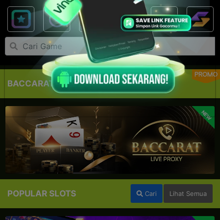
PROMO
BACCARAT LIVE PROXY
NEW
POPULAR SLOTS
Cari
Lihat Semua