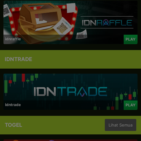
idnraffle
PLAY
IDNTRADE
Idntrade
PLAY
TOGEL
Lihat Semua