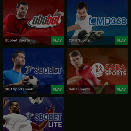
Ubobet Sports
CMD Sports
PLAY
PLAY
SBO Sportsbook
Saba Sports
PLAY
PLAY