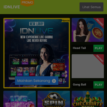
PROMO
IDNLIVE
Lihat Semua
PROMO
Spesial
Head Tail
PLAY
PROMO
Gong Ball
PLAY