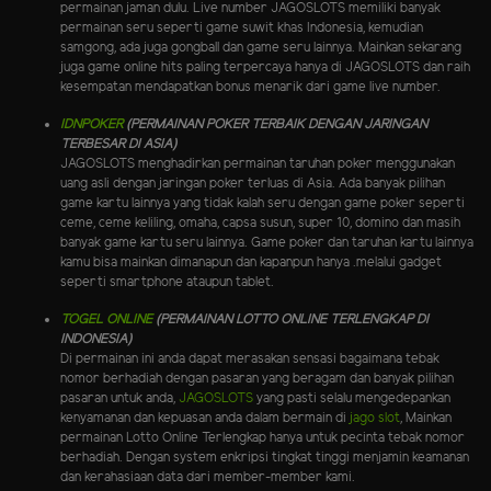
permainan jaman dulu. Live number JAGOSLOTS memiliki banyak
permainan seru seperti game suwit khas Indonesia, kemudian
samgong, ada juga gongball dan game seru lainnya. Mainkan sekarang
juga game online hits paling terpercaya hanya di JAGOSLOTS dan raih
kesempatan mendapatkan bonus menarik dari game live number.
IDNPOKER
(PERMAINAN POKER TERBAIK DENGAN JARINGAN
TERBESAR DI ASIA)
JAGOSLOTS menghadirkan permainan taruhan poker menggunakan
uang asli dengan jaringan poker terluas di Asia. Ada banyak pilihan
game kartu lainnya yang tidak kalah seru dengan game poker seperti
ceme, ceme keliling, omaha, capsa susun, super 10, domino dan masih
banyak game kartu seru lainnya. Game poker dan taruhan kartu lainnya
kamu bisa mainkan dimanapun dan kapanpun hanya .melalui gadget
seperti smartphone ataupun tablet.
TOGEL ONLINE
(PERMAINAN LOTTO ONLINE TERLENGKAP DI
INDONESIA)
Di permainan ini anda dapat merasakan sensasi bagaimana tebak
nomor berhadiah dengan pasaran yang beragam dan banyak pilihan
pasaran untuk anda,
JAGOSLOTS
yang pasti selalu mengedepankan
kenyamanan dan kepuasan anda dalam bermain di
jago slot
, Mainkan
permainan Lotto Online Terlengkap hanya untuk pecinta tebak nomor
berhadiah. Dengan system enkripsi tingkat tinggi menjamin keamanan
dan kerahasiaan data dari member-member kami.