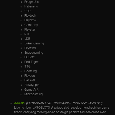
Pragmatic
Habanero
CQ9
Playtech
PlayNGo
Gameplay
Playstar
RTG
JDB
Joker Gaming
Skywind
Spadegaming
PGSoft
Red Tiger
TTG
Booming
Playson
Betsoft
AllWaySpin
Game Art
Microgaming
IDNLIVE
(PERMAINAN LIVE TRADISIONAL YANG UNIK DAN FAIR)
Live number JAGOSLOTS atau jago slot jagoslot menghadirkan game
tradisional yang meningkatkan nostalgia pecinta taruhan online akan