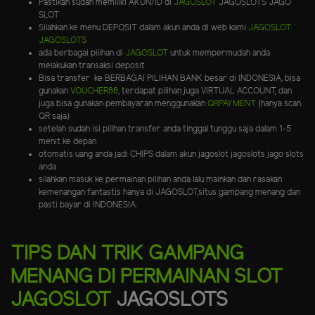
Pastikan sudah memiliki AKUN/ID di
JAGOSLOT
JAGOSLOTS JAGO
SLOT
Silahkan ke menu DEPOSIT dalam akun anda di web kami
JAGOSLOT
JAGOSLOTS
ada berbagai pilihan di
JAGOSLOT
untuk mempermudah anda
melakukan transaksi deposit
Bisa transfer ke BERBAGAI PILIHAN BANK besar di INDONESIA, bisa
gunakan
VOUCHER88
, terdapat pilihan juga VIRTUAL ACCOUNT, dan
juga bisa gunakan pembayaran menggunakan
QRPAYMENT
(hanya scan
QR saja)
setelah sudah isi pilihan transfer anda tinggal tunggu saja dalam 1-5
menit ke depan
otomatis uang anda jadi CHIPS dalam akun jagoslot jagoslots jago slots
anda
silahkan masuk ke permainan pilihan anda lalu mainkan dan rasakan
kemenangan fantastis hanya di JAGOSLOT,situs gampang menang dan
pasti bayar di INDONESIA.
TIPS DAN TRIK GAMPANG
MENANG DI PERMAINAN SLOT
JAGOSLOT
JAGOSLOTS