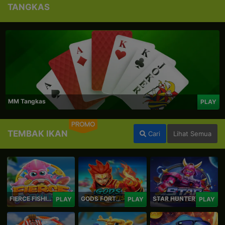
TANGKAS
MM Tangkas
PLAY
PROMO
TEMBAK IKAN
Cari
Lihat Semua
FIERCE FISHING
GODS FORTUNE FISHING
STAR HUNTER
PLAY
PLAY
PLAY