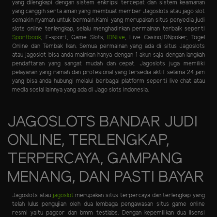
yang dilengkapi dengan sistem enkripsi tercepat dan sistem keamanan
yang canggih serta aman yang membuat member Jagoslots atau jago slot
semakin nyaman untuk bermain.Kami yang merupakan situs penyedia judi
slots online terlengkap, selalu menghadirkan permainan terbaik seperti
Sportbook
, E-sport, Game Slots,
IDNlive
, Live Casino,IDNpoker, Togel
Online dan Tembak Ikan. Semua permainan yang ada di situs Jagoslots
atau jagoslot bisa anda mainkan hanya dengan 1 akun saja dengan langkah
pendaftaran yang sangat mudah dan cepat. Jagoslots juga memiliki
pelayanan yang ramah dan profesional yang tersedia aktif selama 24 jam
yang bisa anda hubungi melalui berbagai platform seperti live chat atau
media sosial lainnya yang ada di Jago slots indonesia.
JAGOSLOTS BANDAR JUDI
ONLINE, TERLENGKAP,
TERPERCAYA, GAMPANG
MENANG, DAN PASTI BAYAR
Jagoslots atau
jagoslot
merupakan situs terpercaya dan terlengkap yang
telah lulus pengujian oleh dua lembaga pengawasan situs game online
resmi yaitu pagcor dan bmm testlabs. Dengan kepemilikan dua lisensi